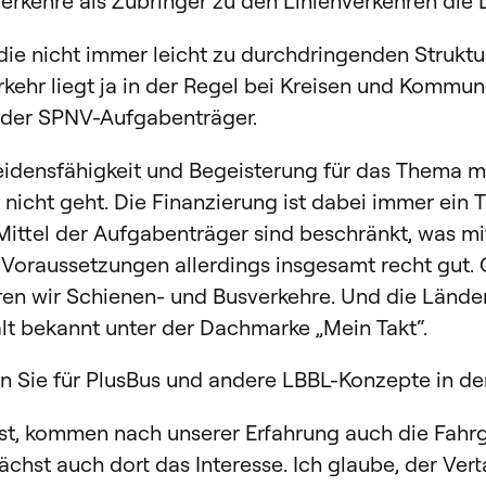
rkehre als Zubringer zu den Linienverkehren die 
die nicht immer leicht zu durchdringenden Struk
ehr liegt ja in der Regel bei Kreisen und Kommun
g der SPNV-Aufgabenträger.
idensfähigkeit und Begeisterung für das Thema mit
r nicht geht. Die Finanzierung ist dabei immer ein
Mittel der Aufgabenträger sind beschränkt, was mi
e Voraussetzungen allerdings insgesamt recht gu
n wir Schienen- und Busverkehre. Und die Lände
alt bekannt unter der Dachmarke „Mein Takt“.
en Sie für PlusBus und andere LBBL-Konzepte in d
ist, kommen nach unserer Erfahrung auch die Fahr
 wächst auch dort das Interesse. Ich glaube, der V