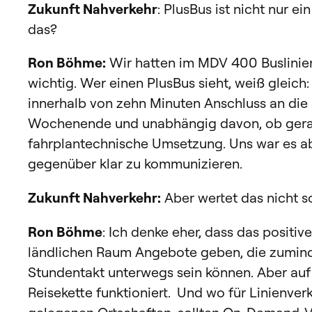
Zukunft Nahverkehr
: PlusBus ist nicht nur 
das?
Ron Böhme:
Wir hatten im MDV 400 Buslinien
wichtig. Wer einen PlusBus sieht, weiß glei
innerhalb von zehn Minuten Anschluss an die
Wochenende und unabhängig davon, ob gerade
fahrplantechnische Umsetzung. Uns war es ab
gegenüber klar zu kommunizieren.
Zukunft Nahverkehr:
Aber wertet das nicht s
Ron Böhme
: Ich denke eher, dass das positiv
ländlichen Raum Angebote geben, die zuminde
Stundentakt unterwegs sein können. Aber auf j
Reisekette funktioniert. Und wo für Linienver