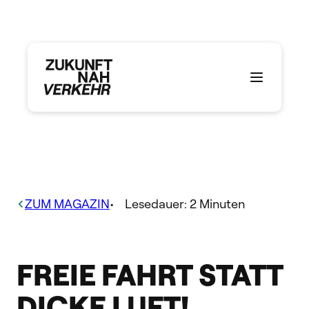
Zum
Inhalt
springen
ZUM MAGAZIN
•
Lesedauer:
2
Minuten
FREIE FAHRT STATT
DICKE LUFT!