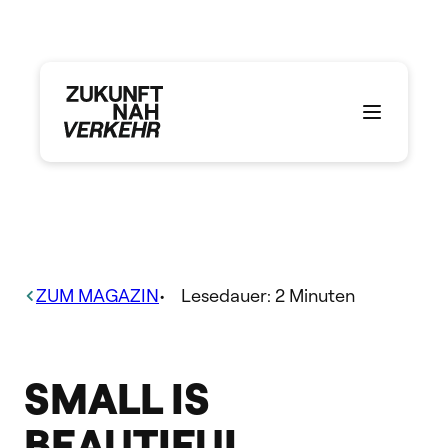
Zum
Inhalt
springen
ZUM MAGAZIN
•
Lesedauer:
2
Minuten
SMALL IS
BEAUTIFUL